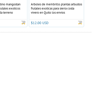
stino mangostan
Arboles de membrillo plantas arbustos
rutales exoticos
frutales exoticas para sierra costa
da terreno
vivero en Quito los envios
$12.00 USD