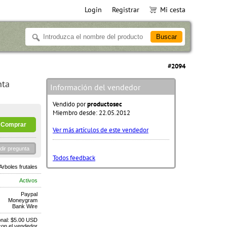
Login
Registrar
Mi cesta
#2094
nta
Información del vendedor
Vendido por
productosec
Miembro desde: 22.05.2012
Ver más artículos de este vendedor
dir pregunta
Todos feedback
Arboles frutales
Activos
Paypal
Moneygram
Bank Wire
onal: $5.00 USD
 con el vendedor