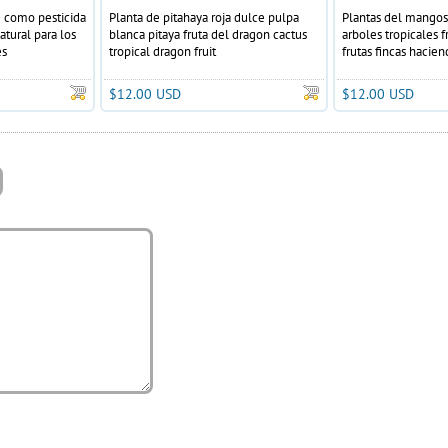
 como pesticida
Planta de pitahaya roja dulce pulpa
Plantas del mango
atural para los
blanca pitaya fruta del dragon cactus
arboles tropicales f
es
tropical dragon fruit
frutas fincas hacien
$12.00 USD
$12.00 USD