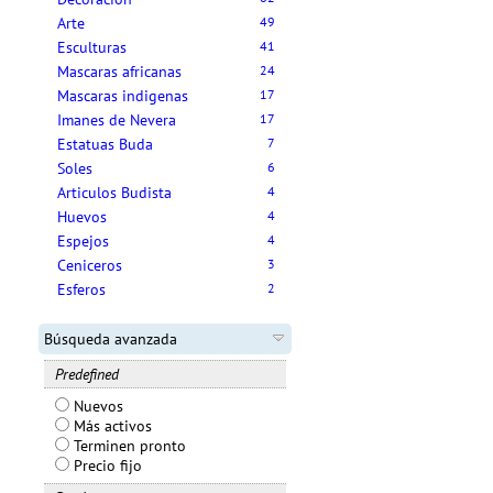
Arte
49
Esculturas
41
Mascaras africanas
24
Mascaras indigenas
17
Imanes de Nevera
17
Estatuas Buda
7
Soles
6
Articulos Budista
4
Huevos
4
Espejos
4
Ceniceros
3
Esferos
2
Búsqueda avanzada
Predefined
Nuevos
Más activos
Terminen pronto
Precio fijo