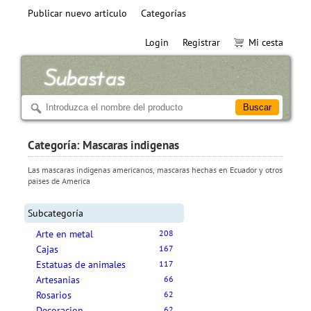
Publicar nuevo articulo
Categorías
Login
Registrar
Mi cesta
Categoría: Mascaras indigenas
Las mascaras indigenas americanos, mascaras hechas en Ecuador y otros
paises de America
Subcategoría
Arte en metal
208
Cajas
167
Estatuas de animales
117
Artesanias
66
Rosarios
62
Decoracion
62