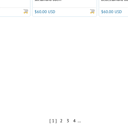
$60.00 USD
$60.00 USD
2
3
4
[ 1 ]
...