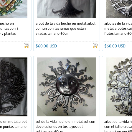
 hecho en
arbol de la vida hecho en metal.arbol
arboles de la vid
juntas con 8
comun con las ramas que estan
metal.arboles ca
 y plantas
viradas.tamano 60cm
frutos.tamano 6
amano 60cm
$60.00 USD
$60.00 USD
ho en metal.arbol
sol de la vida hecho en metal.sol con
arbol de la vida 
on puntas.tamano
decoraciones en los rayos del
con el tallo crus
sol.tamano 60cm
bebes.tamano 6