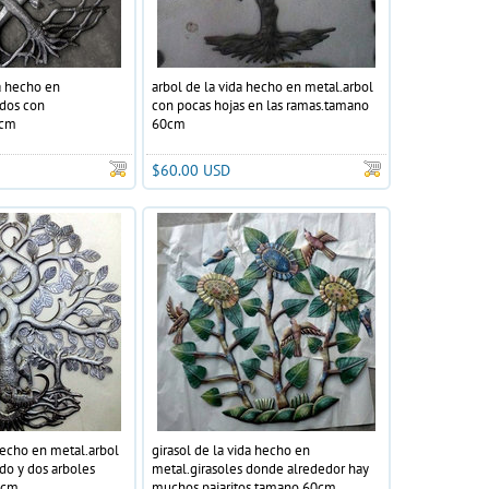
a hecho en
arbol de la vida hecho en metal.arbol
idos con
con pocas hojas en las ramas.tamano
0cm
60cm
$60.00 USD
hecho en metal.arbol
girasol de la vida hecho en
ado y dos arboles
metal.girasoles donde alrededor hay
0cm
muchos pajaritos.tamano 60cm