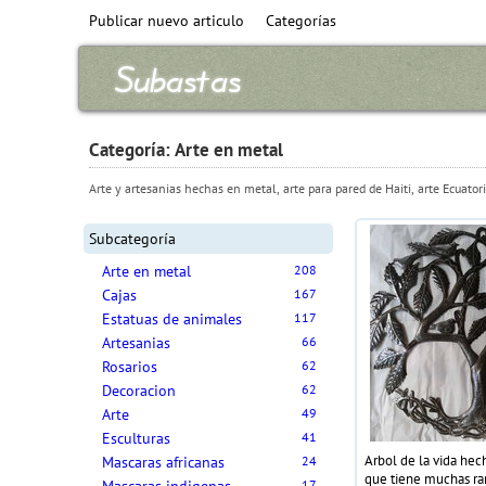
Publicar nuevo articulo
Categorías
Categoría: Arte en metal
Arte y artesanias hechas en metal, arte para pared de Haiti, arte Ecuato
Subcategoría
Arte en metal
208
Cajas
167
Estatuas de animales
117
Artesanias
66
Rosarios
62
Decoracion
62
Arte
49
Esculturas
41
Arbol de la vida hec
Mascaras africanas
24
que tiene muchas ra
17