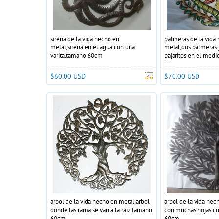
sirena de la vida hecho en
palmeras de la vida
metal,sirena en el agua con una
metal,dos palmeras 
varita.tamano 60cm
pajaritos en el medio
alrededor a color.t
$60.00 USD
$70.00 USD
arbol de la vida hecho en metal.arbol
arbol de la vida hec
donde las rama se van a la raiz.tamano
con muchas hojas c
60cm
60cm