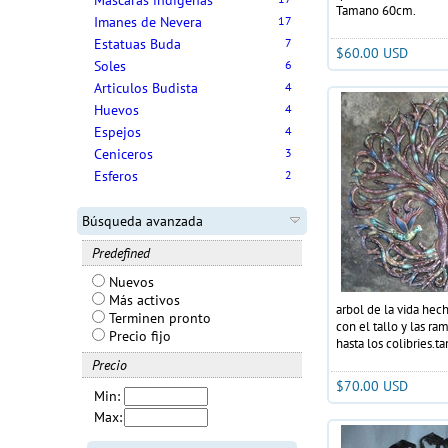
Mascaras indigenas
Tamano 60cm.
Imanes de Nevera
17
Estatuas Buda
7
$60.00 USD
Soles
6
Articulos Budista
4
Huevos
4
Espejos
4
Ceniceros
3
Esferos
2
Búsqueda avanzada
Predefined
Nuevos
Más activos
arbol de la vida hec
Terminen pronto
con el tallo y las ra
Precio fijo
hasta los colibries
Precio
$70.00 USD
Min:
Max: