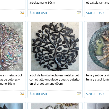
arbol.tamano 60cm
el paisaje.taman
$60.00 USD
$60.00 USD
ho en metal.arbol
arbol de la vida hecho en metal.arbol
luna y sol de la 
mas de colores y
con el tallo ondulado y cuatro pajarito
luna y el sol ju
.tamano 60cm
en el arbol.tamano 60cm
$60.00 USD
$70.00 USD