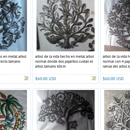
ho en metal.arbol
arbol de la vida hecho en metal.arbol
arbol de la vida 
 recto.tamano
normal donde dos pajaritos cuidan el
normal con 4 paja
arbol.tamano 60cm
ramas del arbol
$60.00 USD
$60.00 USD