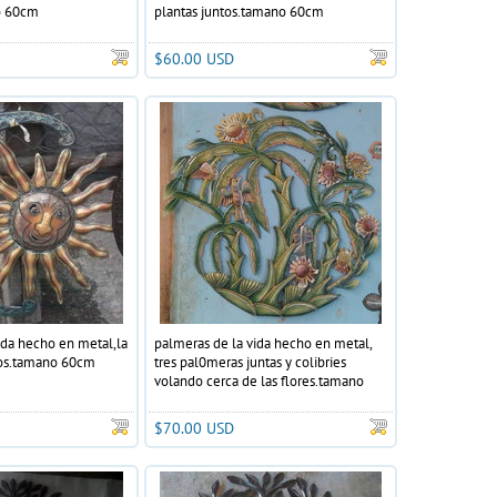
o 60cm
plantas juntos.tamano 60cm
$60.00 USD
vida hecho en metal,la
palmeras de la vida hecho en metal,
ntos.tamano 60cm
tres pal0meras juntas y colibries
volando cerca de las flores.tamano
60cm
$70.00 USD