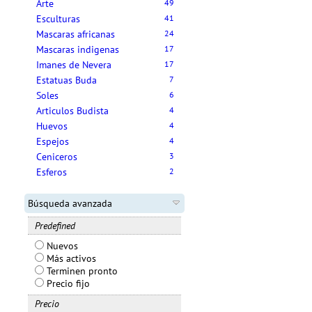
Arte
49
Esculturas
41
Mascaras africanas
24
Mascaras indigenas
17
Imanes de Nevera
17
Estatuas Buda
7
Soles
6
Articulos Budista
4
Huevos
4
Espejos
4
Ceniceros
3
Esferos
2
Búsqueda avanzada
Predefined
Nuevos
Más activos
Terminen pronto
Precio fijo
Precio