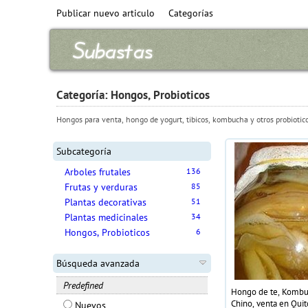
Publicar nuevo articulo
Categorías
Categoría: Hongos, Probioticos
Hongos para venta, hongo de yogurt, tibicos, kombucha y otros probiotic
Subcategoría
Arboles frutales
136
Frutas y verduras
85
Plantas decorativas
51
Plantas medicinales
34
Hongos, Probioticos
6
Búsqueda avanzada
Predefined
Hongo de te, Komb
Chino, venta en Quit
Nuevos