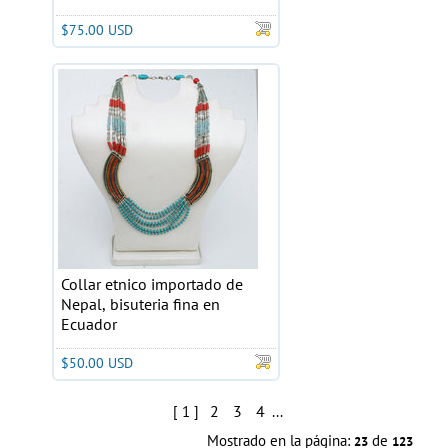
$75.00 USD
Collar etnico importado de
Nepal, bisuteria fina en
Ecuador
$50.00 USD
2
3
4
[ 1 ]
...
Mostrado en la página:
de
23
123