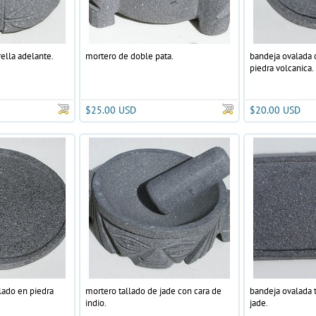
ella adelante.
mortero de doble pata.
bandeja ovalada o
piedra volcanica.
$25.00 USD
$20.00 USD
lado en piedra
mortero tallado de jade con cara de
bandeja ovalada t
indio.
jade.