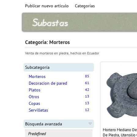
Publicar nuevo articulo
Categorías
Categoría: Morteros
Venta de morteros en piedra, hechos en Ecuador
Subcategoría
Morteros
85
Decoracion de pared
61
Platos
42
Otros
13
Copas
13
Servilletas
12
Búsqueda avanzada
Mortero Mediano De
Predefined
De Piedra, Utensilio