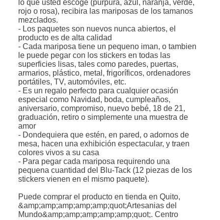
lo que usted escoge (purpura, azul, naranja, verde,
rojo o rosa), recibira las mariposas de los tamanos
mezclados.
- Los paquetes son nuevos nunca abiertos, el
producto es de alta calidad
- Cada mariposa tiene un pequeno iman, o tambien
le puede pegar con los stickers en todas las
superficies lisas, tales como paredes, puertas,
armarios, plástico, metal, frigoríficos, ordenadores
portátiles, TV, automóviles, etc.
- Es un regalo perfecto para cualquier ocasión
especial como Navidad, boda, cumpleaños,
aniversario, compromiso, nuevo bebé, 18 de 21,
graduación, retiro o simplemente una muestra de
amor
- Dondequiera que estén, en pared, o adornos de
mesa, hacen una exhibición espectacular, y traen
colores vivos a su casa
- Para pegar cada mariposa requirendo una
pequena cuantidad del Blu-Tack (12 piezas de los
stickers vienen en el mismo paquete).
Puede comprar el producto en tienda en Quito,
&amp;amp;amp;amp;amp;quot;Artesanias del
Mundo&amp;amp;amp;amp;amp;quot;. Centro