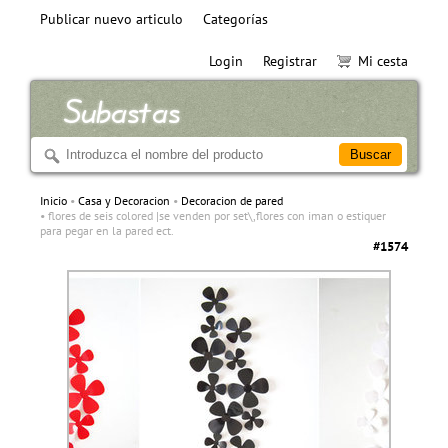
Publicar nuevo articulo
Categorías
Login
Registrar
Mi cesta
Inicio
Casa y Decoracion
Decoracion de pared
flores de seis colored |se venden por set\,flores con iman o estiquer
para pegar en la pared ect.
#1574