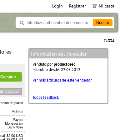
Login
Registrar
Mi cesta
#1334
lores
Información del vendedor
Vendido por
productosec
Miembro desde: 22.05.2012
Ver más artículos de este vendedor
dir pregunta
Todos feedback
acion de pared
Activos
Paypal
Moneygram
Bank Wire
onal: $2.00 USD
onal: $2.00 USD