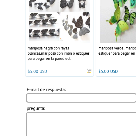
mariposa negra con rayas
mariposa verde, marip
blancas,mariposa con iman o estiquer
estiquer para pegar en 
para pegar en la pared ect.
$5.00 USD
$5.00 USD
E-mail de respuesta:
pregunta: