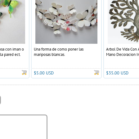
osa con iman o
Una forma de como poner las
Arbol De Vida Con
la pared ect.
mariposas blancas.
Mano Decoracion I
$5.00 USD
$35.00 USD