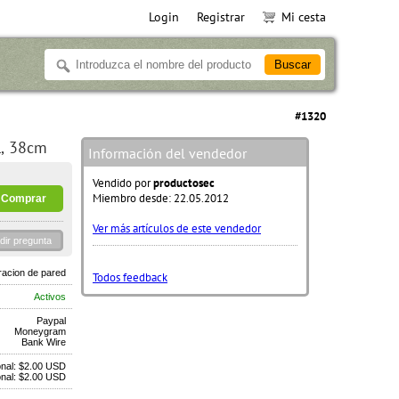
Login
Registrar
Mi cesta
#1320
l, 38cm
Información del vendedor
Vendido por
productosec
Miembro desde: 22.05.2012
Ver más artículos de este vendedor
dir pregunta
acion de pared
Todos feedback
Activos
Paypal
Moneygram
Bank Wire
onal: $2.00 USD
onal: $2.00 USD