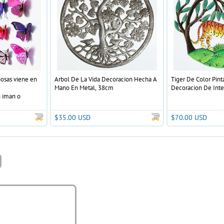
posas viene en
Arbol De La Vida Decoracion Hecha A
Tiger De Color Pin
Mano En Metal, 38cm
Decoracion De Inte
 iman o
la pared ect.
$35.00 USD
$70.00 USD